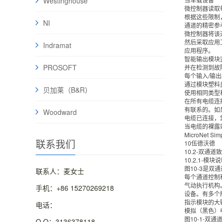
Westinghouse
微控制器读取
根据这些限制
NI
通道的精密参
微控制器将该
然后采取应用
Indramat
应用程序。
智能输出模块
PROSOFT
并在检测到故
每个输入/输
通过模块塑料
贝加莱（B&R）
使用相同类型
在所有电缆连
有联系的。如
Woodward
电缆已连接，
当电缆的裸露
MicroNet Si
联系我们
10伍德沃德
10.2-双通
10.2.1-模块
图10-3是
联系人：麦女士
每个通道控制
气动执行机构
手机：+86 15270269218
设备。有多个
指示模块的大
电话：
模拟（黑色）
图10-1-双
Q Q：3136378118