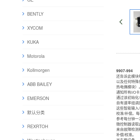
BENTLY
XYCOM
KUKA
Motorola
Kollmorgen
9907-994
还告诉此模块
以及任何特殊
ABB BAILEY
热电偶模块）
通知所有I/
通过该初始化
EMERSON
自有速率组调
这些智能输入
默认分类
校准/补偿。
参考每分钟一
微控制器读取
REXRTOH
来自故障检测
补偿/校准。
当车载设备