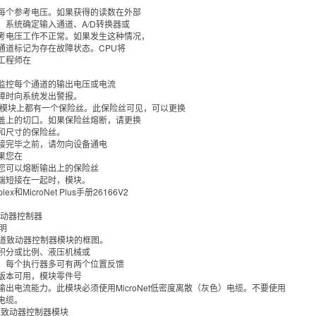
每个参考电压。如果获得的读数在外部
，系统确定输入通道、A/D转换器或
考电压工作不正常。如果发生这种情况，
通道标记为存在故障状态。CPU将
工程师在
监控每个通道的输出电压或电流
障时向系统发出警报。
出模块上都有一个保险丝。此保险丝可见，可以更换
盖上的切口。如果保险丝熔断，请更换
和尺寸的保险丝。
接完毕之前，请勿向设备通电
果您在
您可以熔断输出上的保险丝
端短接在一起时，模块。
mplex和MicroNet Plus手册26166V2
道致动器控制器
说明
双通道致动器控制器模块的框图。
积分或比例、液压机械或
。每个执行器多可有两个位置反馈
版本可用，模块零件号
输出电流能力。此模块必须使用MicroNet低密度离散（灰色）电缆。不要使用
电缆。
通道致动器控制器模块