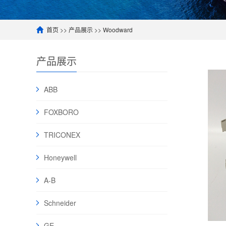
首页
>>
产品展示
>>
Woodward
产品展示
ABB
FOXBORO
TRICONEX
Honeywell
A-B
Schneider
GE