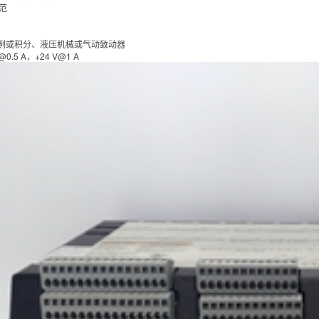
规范
例或积分、液压机械或气动致动器
0.5 A，+24 V@1 A